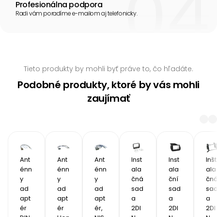
Profesionálna podpora
Radi vám poradíme e-mailom aj telefonicky.
Tieto produkty by mohli byť práve to, čo hľadáte.
Podobné produkty, ktoré by vás mohli
zaujímať
Ant
Ant
Ant
Inst
Inst
Inšt
énn
énn
énn
ala
ala
ala
y 
y 
y 
čná 
ční 
čná
ad
ad
ad
sad
sad
sa
apt
apt
apt
a 
a 
a 
ér 
ér 
ér, 
2DI
2DI
2DI