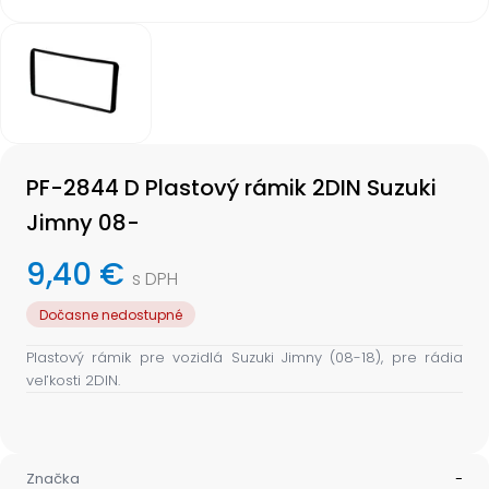
Item
1
of
1
Item
1
PF-2844 D Plastový rámik 2DIN Suzuki
of
1
Jimny 08-
9,40 €
s DPH
Dočasne nedostupné
Plastový rámik pre vozidlá Suzuki Jimny (08-18), pre rádia
veľkosti 2DIN.
Značka
-