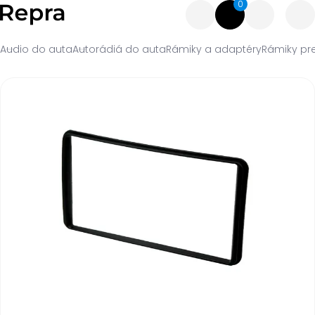
0
Audio do auta
Autorádiá do auta
Rámiky a adaptéry
Rámiky pre