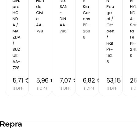
DIN, 
Hon
NIS
N 
N 
N 
pre  
da 
SAN 
Kia 
Peu
HY
HO
Civi
- 
Car
ge
ND
ND
c 
DIN 
ens 
ot / 
AI 
A / 
AA-
AA-
PF-
Citr
Sa
MA
798
786
260
oen 
ta 
ZDA 
6
/ 
Fe 
/ 
Fiat 
PF-
SUZ
PF-
24
UKI 
152
0
AA-
3
728
5,71 €
5,96 €
7,07 €
6,82 €
63,15 €
26
s DPH
s DPH
s DPH
s DPH
s DPH
s D
Item
2
of
8