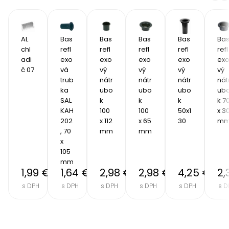
AL 
Bas
Bas
Bas
Bas
Ba
chl
refl
refl
refl
refl
refl
adi
exo
exo
exo
exo
ex
č 07
vá 
vý 
vý 
vý 
vý 
trub
nátr
nátr
nátr
nát
ka 
ubo
ubo
ubo
ub
SAL 
k 
k 
k 
k 70
KAH 
100 
100 
50x1
x 30
202
x 112 
x 65 
30
m
, 70 
mm
mm
x 
105 
mm
1,99 €
1,64 €
2,98 €
2,98 €
4,25 €
2,
s DPH
s DPH
s DPH
s DPH
s DPH
s D
Item
2
of