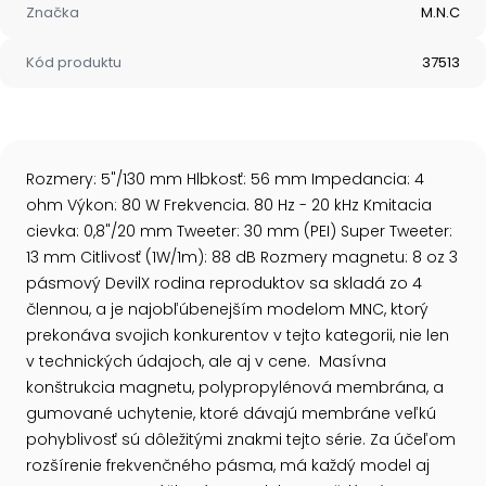
Značka
M.N.C
Kód produktu
37513
Rozmery: 5"/130 mm Hlbkosť: 56 mm Impedancia: 4
ohm Výkon: 80 W Frekvencia. 80 Hz - 20 kHz Kmitacia
cievka: 0,8"/20 mm Tweeter: 30 mm (PEI) Super Tweeter:
13 mm Citlivosť (1W/1m): 88 dB Rozmery magnetu: 8 oz 3
pásmový DevilX rodina reproduktov sa skladá zo 4
člennou, a je najobľúbenejším modelom MNC, ktorý
prekonáva svojich konkurentov v tejto kategorii, nie len
v technických údajoch, ale aj v cene. Masívna
konštrukcia magnetu, polypropylénová membrána, a
gumované uchytenie, ktoré dávajú membráne veľkú
pohyblivosť sú dôležitými znakmi tejto série. Za účeľom
rozšírenie frekvenčného pásma, má každý model aj