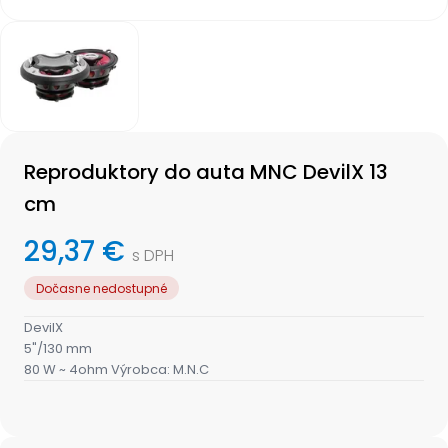
Item
1
of
1
Item
1
Reproduktory do auta MNC DevilX 13
of
1
cm
29,37 €
s DPH
Dočasne nedostupné
DevilX
5"/130 mm
80 W ~ 4ohm Výrobca: M.N.C