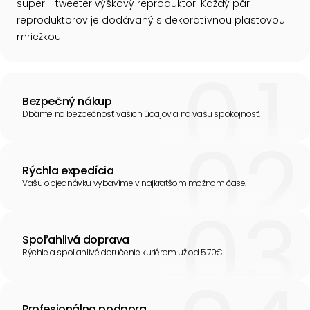
super - tweeter výškový reproduktor. Každý pár
reproduktorov je dodávaný s dekoratívnou plastovou
mriežkou.
Bezpečný nákup
Dbáme na bezpečnosť vašich údajov a na vašu spokojnosť.
Rýchla expedícia
Vašu objednávku vybavíme v najkratšom možnom čase.
Spoľahlivá doprava
Rýchle a spoľahlivé doručenie kuriérom už od 5.70€.
Profesionálna podpora