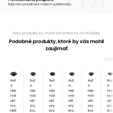
Radi vám poradíme e-mailom aj telefonicky.
Tieto produkty by mohli byť práve to, čo hľadáte.
Podobné produkty, ktoré by vás mohli
zaujímať
Aut
Aut
Aut
Aut
Aut
Aut
o 
o 
o 
o 
o 
o 
rep
rep
rep
rep
rep
rep
rod
rod
rod
rod
rod
rod
ukt
ukt
ukt
ukt
ukt
ukt
ory 
ory 
ory 
ory 
ory 
ory 
HER
Krü
Krü
Krü
Krü
Krü