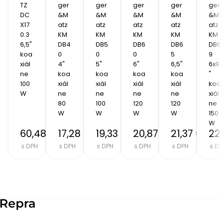
TZ 
ger
ger
ger
ger
ger
DC
&M
&M
&M
&M
&M
X17
atz 
atz 
atz 
atz 
atz 
0.3  
KM
KM
KM
KM
KM
6,5" 
DB4
DB5
DB6
DB6
DB
koa
0  
0  
0  
5  
9  
xiál
4" 
5" 
6" 
6,5" 
6x9
ne 
koa
koa
koa
koa
" 
100
xiál
xiál
xiál
xiál
ko
W
ne 
ne 
ne 
ne 
xiál
80
100
120
120
ne 
W
W
W
W
150
W
60,48 €
17,28 €
19,33 €
20,87 €
21,37 €
22
s DPH
s DPH
s DPH
s DPH
s DPH
s D
Item
2
of
8