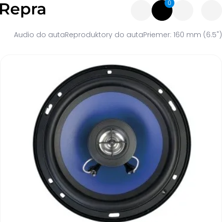
0
Audio do auta
Reproduktory do auta
Priemer: 160 mm (6.5")