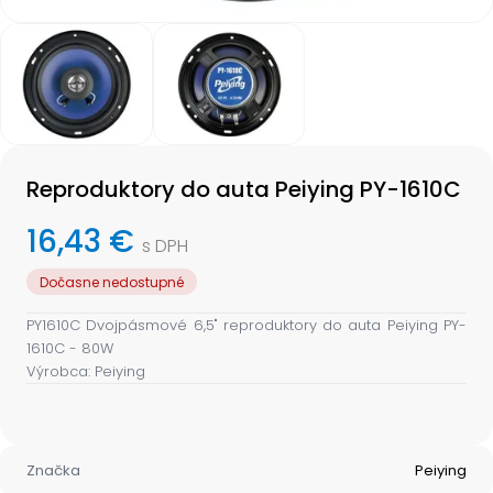
Item
1
of
2
Item
1
Reproduktory do auta Peiying PY-1610C
of
2
16,43 €
s DPH
Dočasne nedostupné
PY1610C Dvojpásmové 6,5" reproduktory do auta Peiying PY-
1610C - 80W
Výrobca: Peiying
Značka
Peiying