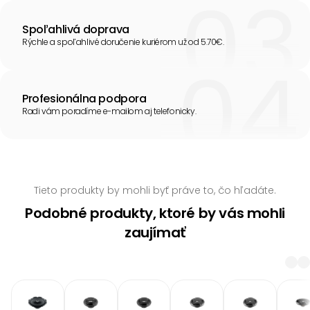
Spoľahlivá doprava
Rýchle a spoľahlivé doručenie kuriérom už od 5.70€.
Profesionálna podpora
Radi vám poradíme e-mailom aj telefonicky.
Tieto produkty by mohli byť práve to, čo hľadáte.
Podobné produkty, ktoré by vás mohli
zaujímať