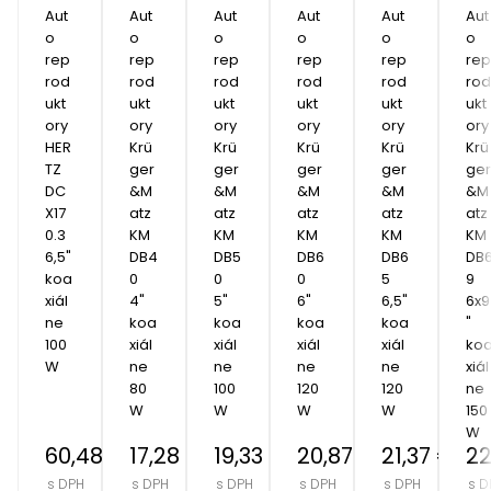
Aut
Aut
Aut
Aut
Aut
Aut
o 
o 
o 
o 
o 
o 
rep
rep
rep
rep
rep
rep
rod
rod
rod
rod
rod
rod
ukt
ukt
ukt
ukt
ukt
ukt
ory 
ory 
ory 
ory 
ory 
ory 
HER
Krü
Krü
Krü
Krü
Krü
TZ 
ger
ger
ger
ger
ger
DC
&M
&M
&M
&M
&M
X17
atz 
atz 
atz 
atz 
atz 
0.3  
KM
KM
KM
KM
KM
6,5" 
DB4
DB5
DB6
DB6
DB
koa
0  
0  
0  
5  
9  
xiál
4" 
5" 
6" 
6,5" 
6x9
ne 
koa
koa
koa
koa
" 
100
xiál
xiál
xiál
xiál
ko
W
ne 
ne 
ne 
ne 
xiál
80
100
120
120
ne 
W
W
W
W
150
W
60,48 €
17,28 €
19,33 €
20,87 €
21,37 €
22
s DPH
s DPH
s DPH
s DPH
s DPH
s D