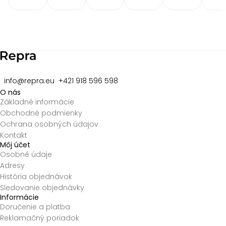
Item
2
of
8
info@repra.eu
+421 918 596 598
O nás
Základné informácie
Obchodné podmienky
Ochrana osobných údajov
Kontakt
Môj účet
Osobné údaje
Adresy
História objednávok
Sledovanie objednávky
Informácie
Doručenie a platba
Reklamačný poriadok