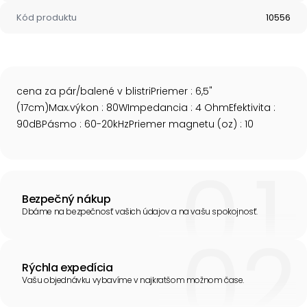
Kód produktu
10556
cena za pár/balené v blistriPriemer : 6,5"
(17cm)Max.výkon : 80WImpedancia : 4 OhmEfektivita :
90dBPásmo : 60-20kHzPriemer magnetu (oz) : 10
Bezpečný nákup
Dbáme na bezpečnosť vašich údajov a na vašu spokojnosť.
Rýchla expedícia
Vašu objednávku vybavíme v najkratšom možnom čase.