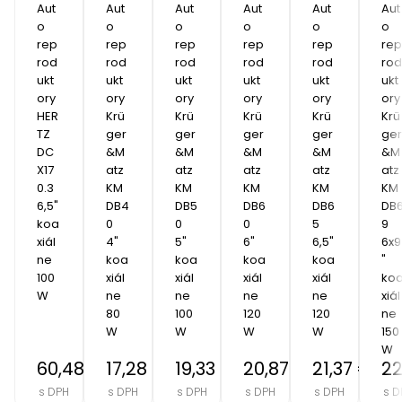
Aut
Aut
Aut
Aut
Aut
Aut
o 
o 
o 
o 
o 
o 
rep
rep
rep
rep
rep
rep
rod
rod
rod
rod
rod
rod
ukt
ukt
ukt
ukt
ukt
ukt
ory 
ory 
ory 
ory 
ory 
ory 
HER
Krü
Krü
Krü
Krü
Krü
TZ 
ger
ger
ger
ger
ger
DC
&M
&M
&M
&M
&M
X17
atz 
atz 
atz 
atz 
atz 
0.3  
KM
KM
KM
KM
KM
6,5" 
DB4
DB5
DB6
DB6
DB
koa
0  
0  
0  
5  
9  
xiál
4" 
5" 
6" 
6,5" 
6x9
ne 
koa
koa
koa
koa
" 
100
xiál
xiál
xiál
xiál
ko
W
ne 
ne 
ne 
ne 
xiál
80
100
120
120
ne 
W
W
W
W
150
W
60,48 €
17,28 €
19,33 €
20,87 €
21,37 €
22
s DPH
s DPH
s DPH
s DPH
s DPH
s D