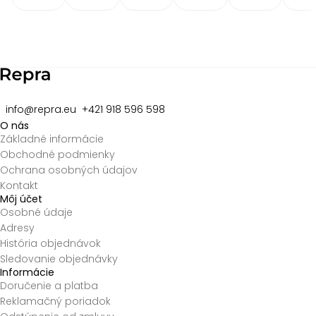
Item
2
of
8
info@repra.eu
+421 918 596 598
O nás
Základné informácie
Obchodné podmienky
Ochrana osobných údajov
Kontakt
Môj účet
Osobné údaje
Adresy
História objednávok
Sledovanie objednávky
Informácie
Doručenie a platba
Reklamačný poriadok