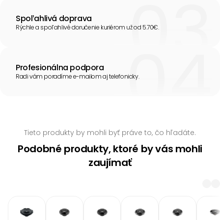
Spoľahlivá doprava
Rýchle a spoľahlivé doručenie kuriérom už od 5.70€.
Profesionálna podpora
Radi vám poradíme e-mailom aj telefonicky.
Tieto produkty by mohli byť práve to, čo hľadáte.
Podobné produkty, ktoré by vás mohli
zaujímať