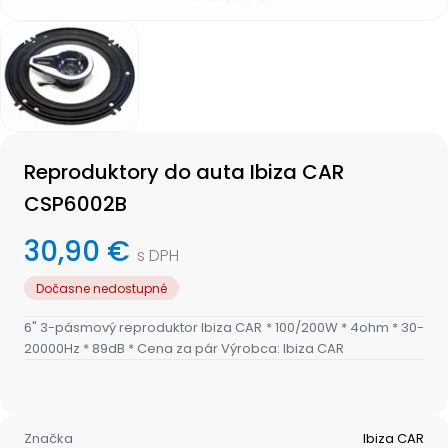
Item
1
of
1
Item
1
Reproduktory do auta Ibiza CAR
of
1
CSP6002B
30,90 €
s DPH
Dočasne nedostupné
6" 3-pásmový reproduktor Ibiza CAR * 100/200W * 4ohm * 30-
20000Hz * 89dB * Cena za pár Výrobca: Ibiza CAR
Značka
Ibiza CAR