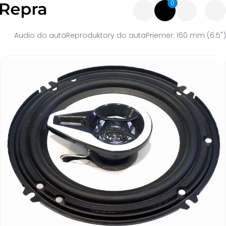
0
Audio do auta
Reproduktory do auta
Priemer: 160 mm (6.5")