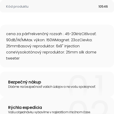
Kód produktu
10546
cena za párFrekvenčný rozsah : 45-20kHzCitlivosť:
90dB/W/MMax. výkon: 150WMagnet: 23ozCievka:
25mmBasový reproduktor: 6x9" injection
coneVysokotónový reproduktor: 25mm silk dome
tweeter
Bezpečný nákup
Dbáme na bezpečnosť vašich údajov a na vašu spokojnosť.
Rýchla expedícia
Vašu objednávku vybavíme v najkratšom možnom čase.