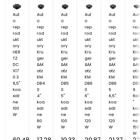
Aut
Aut
Aut
Aut
Aut
Aut
o 
o 
o 
o 
o 
o 
rep
rep
rep
rep
rep
rep
rod
rod
rod
rod
rod
rod
ukt
ukt
ukt
ukt
ukt
ukt
ory 
ory 
ory 
ory 
ory 
ory 
HER
Krü
Krü
Krü
Krü
Krü
TZ 
ger
ger
ger
ger
ger
DC
&M
&M
&M
&M
&M
X17
atz 
atz 
atz 
atz 
atz 
0.3  
KM
KM
KM
KM
KM
6,5" 
DB4
DB5
DB6
DB6
DB
koa
0  
0  
0  
5  
9  
xiál
4" 
5" 
6" 
6,5" 
6x9
ne 
koa
koa
koa
koa
" 
100
xiál
xiál
xiál
xiál
ko
W
ne 
ne 
ne 
ne 
xiál
80
100
120
120
ne 
W
W
W
W
150
W