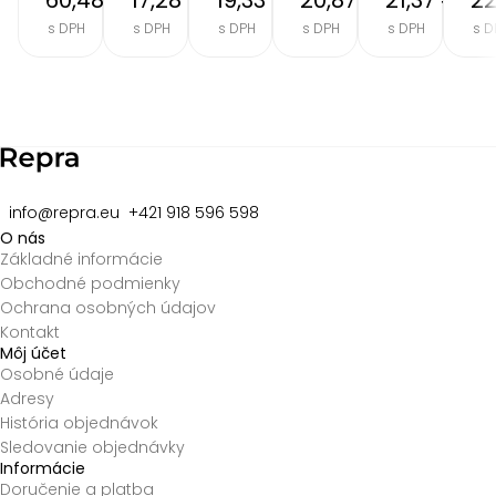
60,48 €
17,28 €
19,33 €
20,87 €
21,37 €
22
s DPH
s DPH
s DPH
s DPH
s DPH
s D
Item
2
of
8
info@repra.eu
+421 918 596 598
O nás
Základné informácie
Obchodné podmienky
Ochrana osobných údajov
Kontakt
Môj účet
Osobné údaje
Adresy
História objednávok
Sledovanie objednávky
Informácie
Doručenie a platba