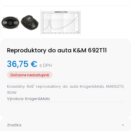
Item
1
of
2
Item
1
Reproduktory do auta K&M 692T11
of
2
36,75 €
s DPH
Dočasne nedostupné
Koaxiálny 6x9" reproduktory do auta Krűger&Matz, KM692T11,
150W
Výrobca: Krűger&Matz
Značka
-