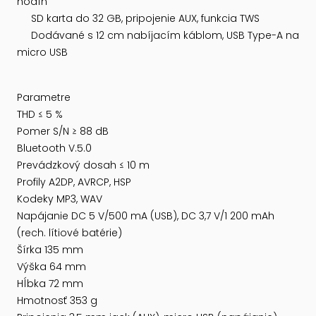
hodín
SD karta do 32 GB, pripojenie AUX, funkcia TWS
Dodávané s 12 cm nabíjacím káblom, USB Type-A na
micro USB
Parametre
THD ≤ 5 %
Pomer S/N ≥ 88 dB
Bluetooth V.5.0
Prevádzkový dosah ≤ 10 m
Profily A2DP, AVRCP, HSP
Kodeky MP3, WAV
Napájanie DC 5 V/500 mA (USB), DC 3,7 V/1 200 mAh
(rech. lítiové batérie)
Šírka 135 mm
Výška 64 mm
Hĺbka 72 mm
Hmotnosť 353 g