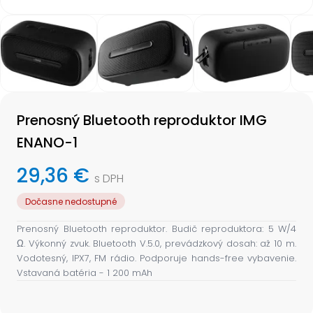
Item
1
of
8
Item
1
Prenosný Bluetooth reproduktor IMG
of
8
ENANO-1
29,36 €
s DPH
Dočasne nedostupné
Prenosný Bluetooth reproduktor. Budič reproduktora: 5 W/4
Ω. Výkonný zvuk. Bluetooth V.5.0, prevádzkový dosah: až 10 m.
Vodotesný, IPX7, FM rádio. Podporuje hands-free vybavenie.
Vstavaná batéria - 1 200 mAh