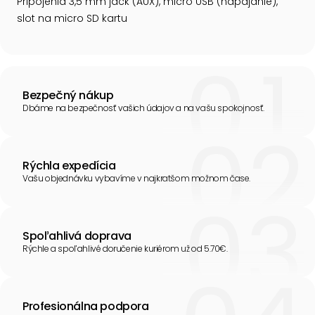
Pripojenia 3,5 mm jack (AUX), micro USB (napájanie),
slot na micro SD kartu
Bezpečný nákup
Dbáme na bezpečnosť vašich údajov a na vašu spokojnosť.
Rýchla expedícia
Vašu objednávku vybavíme v najkratšom možnom čase.
Spoľahlivá doprava
Rýchle a spoľahlivé doručenie kuriérom už od 5.70€.
Profesionálna podpora