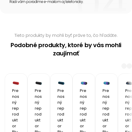
Radi vám poradíme e-mailom aj telefonicky.
Tieto produkty by mohli byť práve to, čo hľadáte.
Podobné produkty, ktoré by vás mohli
zaujímať
Pre
Pre
Pre
Pre
Pre
Pre
nos
nos
nos
nos
nos
no
ný 
ný 
ný 
ný 
ný 
ný 
rep
rep
rep
rep
rep
rep
rod
rod
rod
rod
rod
rod
ukt
ukt
ukt
ukt
ukt
ukt
or 
or 
or 
or 
or 
or 
Blu
Blu
Blu
Blu
Blu
Krű