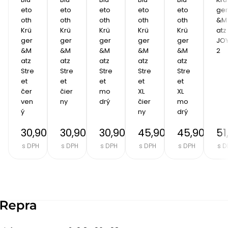
eto
eto
eto
eto
eto
ger
oth 
oth 
oth 
oth 
oth 
&M
Krü
Krü
Krü
Krü
Krü
atz 
ger
ger
ger
ger
ger
JOY
&M
&M
&M
&M
&M
2
atz 
atz 
atz 
atz 
atz 
Stre
Stre
Stre
Stre
Stre
et 
et 
et 
et 
et 
čer
čier
mo
XL 
XL 
ven
ny
drý
čier
mo
ý
ny
drý
30,90 €
30,90 €
30,90 €
45,90 €
45,90 €
51
s DPH
s DPH
s DPH
s DPH
s DPH
s D
Item
2
of
8