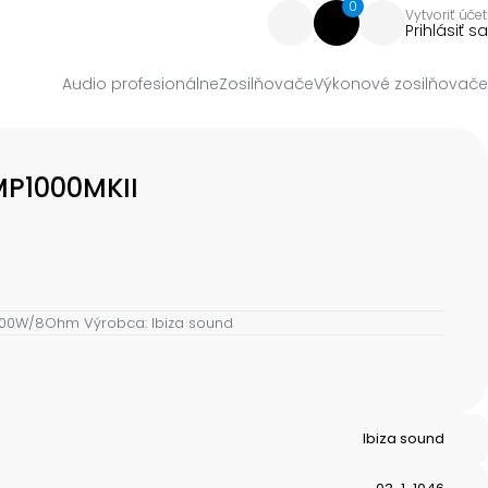
0
Vytvoriť účet
Prihlásiť sa
Audio profesionálne
Zosilňovače
Výkonové zosilňovače
MP1000MKII
300W/8Ohm Výrobca: Ibiza sound
Ibiza sound