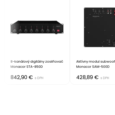
8-kanálový digitálny zosilňovač 
Aktívny modul subwoof
Monacor STA-850D
Monacor SAM-500D
842,90 €
428,89 €
s DPH
s DPH
Item
2
of
8