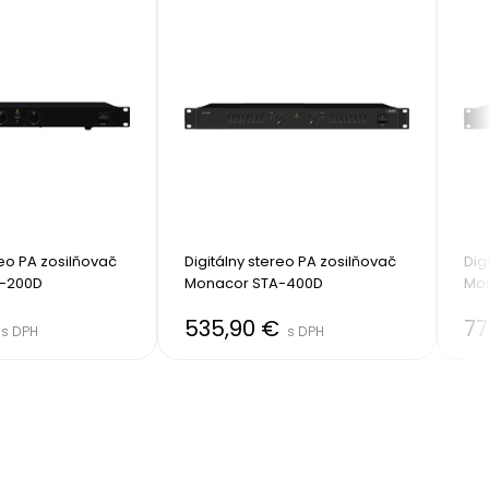
reo PA zosilňovač 
Digitálny stereo PA zosilňovač 
Dig
-200D
Monacor STA-400D
Mo
535,90 €
77
s DPH
s DPH