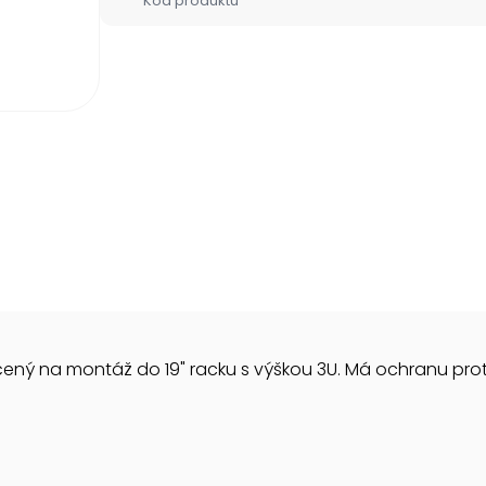
Kód produktu
ený na montáž do 19" racku s výškou 3U. Má ochranu proti 