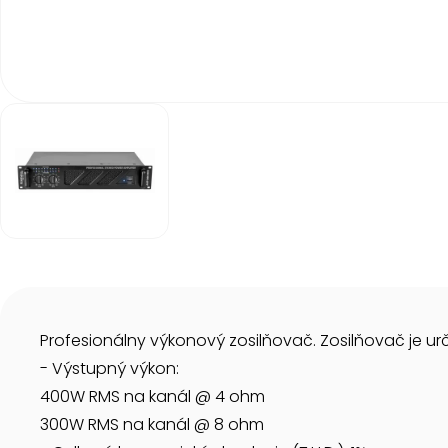
Item
1
of
1
Item
1
of
1
Profesionálny výkonový zosilňovač. Zosilňovač je urč
- Výstupný výkon:
400W RMS na kanál @ 4 ohm
300W RMS na kanál @ 8 ohm