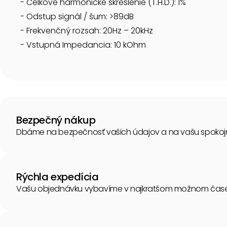
- Celkové harmonické skreslenie (T.H.D.): 1%
- Odstup signál / šum: >89dB
- Frekvenčný rozsah: 20Hz – 20kHz
- Vstupná Impedancia: 10 kOhm
Bezpečný nákup
Dbáme na bezpečnosť vašich údajov a na vašu spokoj
Rýchla expedícia
Vašu objednávku vybavíme v najkratšom možnom čase