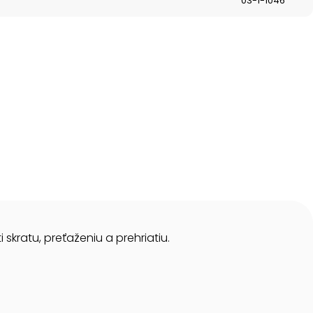
03-1-1046
skratu, preťaženiu a prehriatiu.