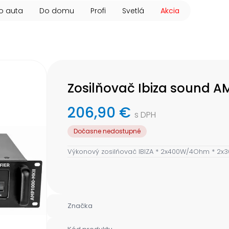
o auta
Do domu
Profi
Svetlá
Akcia
Zosilňovač Ibiza sound A
206,90 €
s DPH
Dočasne nedostupné
Výkonový zosilňovač IBIZA * 2x400W/4Ohm * 2x
Značka