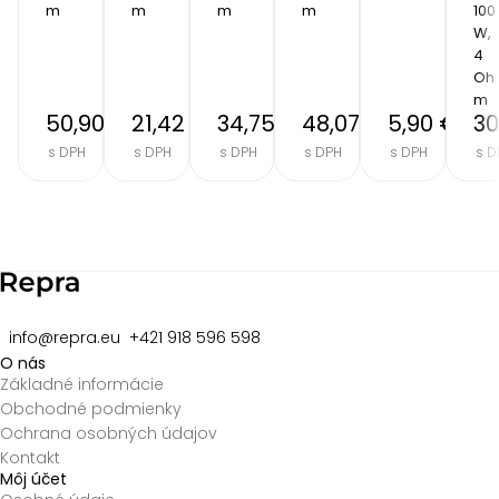
m
m
m
m
100 
W, 
4 
Oh
m
50,90 €
21,42 €
34,75 €
48,07 €
5,90 €
30
s DPH
s DPH
s DPH
s DPH
s DPH
s D
Item
2
of
8
info@repra.eu
+421 918 596 598
O nás
Základné informácie
Obchodné podmienky
Ochrana osobných údajov
Kontakt
Môj účet