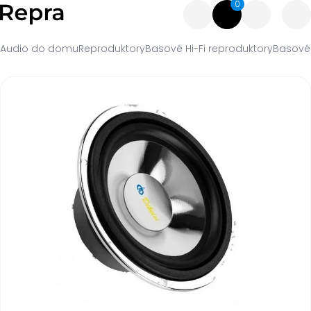
0
Audio do domu
Reproduktory
Basové Hi-Fi reproduktory
Basové 