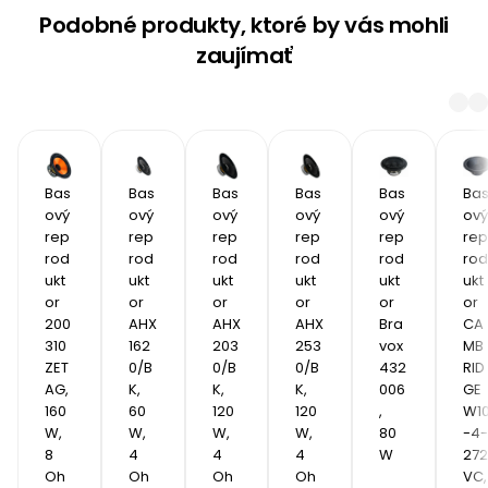
Podobné produkty, ktoré by vás mohli
zaujímať
Bas
Bas
Bas
Bas
Bas
Ba
ový 
ový 
ový 
ový 
ový 
ový 
rep
rep
rep
rep
rep
rep
rod
rod
rod
rod
rod
rod
ukt
ukt
ukt
ukt
ukt
ukt
or 
or 
or 
or 
or 
or 
200
AHX 
AHX 
AHX 
Bra
CA
310 
162
203
253
vox 
MB
ZET
0/B
0/B
0/B
432
RID
AG, 
K, 
K, 
K, 
006
GE 
160 
60 
120 
120 
, 
W1
W, 
W, 
W, 
W, 
80
-4-
8 
4 
4 
4 
W
272
Oh
Oh
Oh
Oh
VC, 