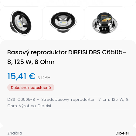
Item
1
of
3
Item
1
Basový reproduktor DIBEISI DBS C6505-
of
3
8, 125 W, 8 Ohm
15,41 €
s DPH
Dočasne nedostupné
DBS C6505-8 - Stredobasový reproduktor, 17 cm, 125 W, 8
Ohm. Výrobca: Dibeisi
Značka
Dibeisi