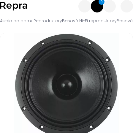
0
Audio do domu
Reproduktory
Basové Hi-Fi reproduktory
Basové 