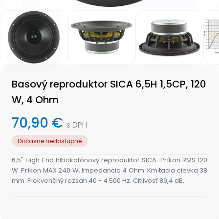
Item
1
of
4
Item
1
Basový reproduktor SICA 6,5H 1,5CP, 120
of
4
W, 4 Ohm
70,90 €
s DPH
Dočasne nedostupné
6,5" High End hlbokotónový reproduktor SICA. Príkon RMS 120
W. Príkon MAX 240 W. Impedancia 4 Ohm. Kmitacia cievka 38
mm. Frekvenčný rozsah 40 - 4 500 Hz. Citlivosť 89,4 dB.