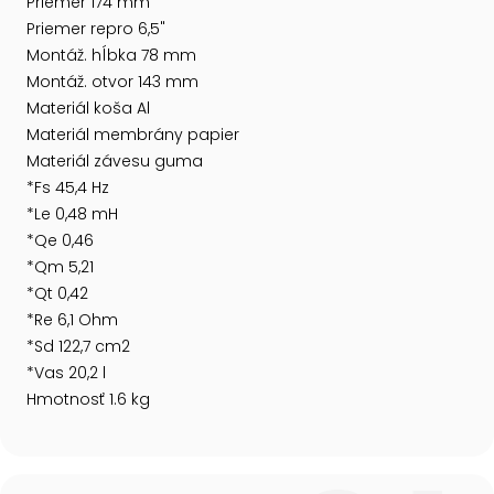
Priemer 174 mm
Priemer repro 6,5"
Montáž. hĺbka 78 mm
Montáž. otvor 143 mm
Materiál koša Al
Materiál membrány papier
Materiál závesu guma
*Fs 45,4 Hz
*Le 0,48 mH
*Qe 0,46
*Qm 5,21
*Qt 0,42
*Re 6,1 Ohm
*Sd 122,7 cm2
*Vas 20,2 l
Hmotnosť 1.6 kg