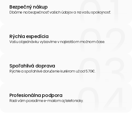
Bezpečný nákup
Dbáme na bezpečnosť vašich údajov a na vašu spokojnosť.
Rýchla expedícia
Vašu objednávku vybavíme v najkratšom možnom čase.
Spoľahlivá doprava
Rýchle a spoľahlivé doručenie kuriérom už od 5.70€.
Profesionálna podpora
Radi vám poradíme e-mailom aj telefonicky.