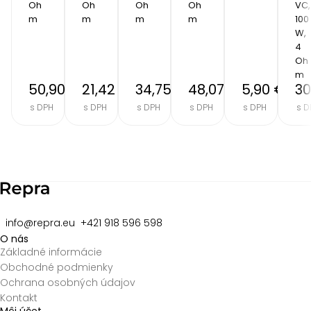
Oh
Oh
Oh
Oh
VC, 
m
m
m
m
100 
W, 
4 
Oh
m
50,90 €
21,42 €
34,75 €
48,07 €
5,90 €
30
s DPH
s DPH
s DPH
s DPH
s DPH
s D
Item
2
of
8
info@repra.eu
+421 918 596 598
O nás
Základné informácie
Obchodné podmienky
Ochrana osobných údajov
Kontakt