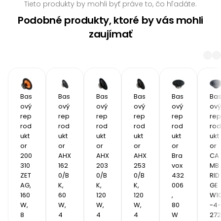
Tieto produkty by mohli byť práve to, čo hľadáte.
Podobné produkty, ktoré by vás mohli
zaujímať
Bas
Bas
Bas
Bas
Bas
Ba
ový 
ový 
ový 
ový 
ový 
ový 
rep
rep
rep
rep
rep
rep
rod
rod
rod
rod
rod
rod
ukt
ukt
ukt
ukt
ukt
ukt
or 
or 
or 
or 
or 
or 
200
AHX 
AHX 
AHX 
Bra
CA
310 
162
203
253
vox 
MB
ZET
0/B
0/B
0/B
432
RID
AG, 
K, 
K, 
K, 
006
GE 
160 
60 
120 
120 
, 
W1
W, 
W, 
W, 
W, 
80
-4-
8 
4 
4 
4 
W
272