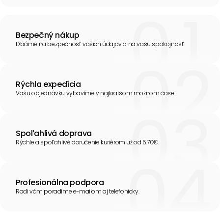
Bezpečný nákup
Dbáme na bezpečnosť vašich údajov a na vašu spokojnosť.
Rýchla expedícia
Vašu objednávku vybavíme v najkratšom možnom čase.
Spoľahlivá doprava
Rýchle a spoľahlivé doručenie kuriérom už od 5.70€.
Profesionálna podpora
Radi vám poradíme e-mailom aj telefonicky.