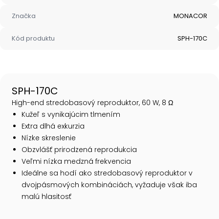
Značka
MONACOR
Kód produktu
SPH-170C
SPH-170C
High-end stredobasový reproduktor, 60 W, 8 Ω
Kužeľ s vynikajúcim tlmením
Extra dlhá exkurzia
Nízke skreslenie
Obzvlášť prirodzená reprodukcia
Veľmi nízka medzná frekvencia
Ideálne sa hodí ako stredobasový reproduktor v
dvojpásmových kombináciách, vyžaduje však iba
malú hlasitosť