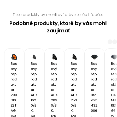
Tieto produkty by mohli byť práve to, čo hľadáte.
Podobné produkty, ktoré by vás mohli
zaujímať
Bas
Bas
Bas
Bas
Bas
Ba
ový 
ový 
ový 
ový 
ový 
ový 
rep
rep
rep
rep
rep
rep
rod
rod
rod
rod
rod
rod
ukt
ukt
ukt
ukt
ukt
ukt
or 
or 
or 
or 
or 
or 
200
AHX 
AHX 
AHX 
Bra
CA
310 
162
203
253
vox 
MB
ZET
0/B
0/B
0/B
432
RID
AG, 
K, 
K, 
K, 
006
GE 
160 
60 
120 
120 
, 
W1