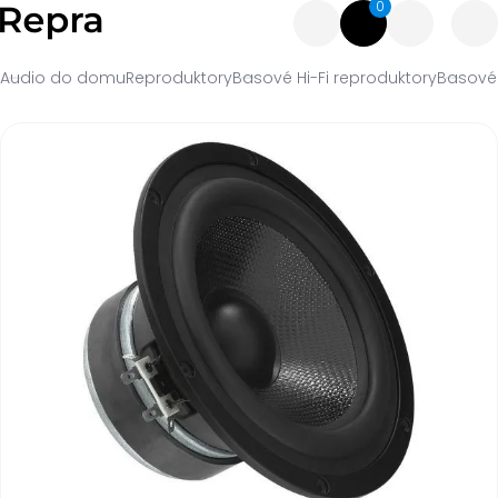
0
Audio do domu
Reproduktory
Basové Hi-Fi reproduktory
Basové 