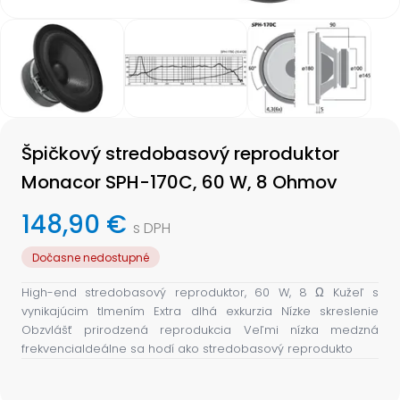
Item
1
of
3
Item
1
Špičkový stredobasový reproduktor
of
3
Monacor SPH-170C, 60 W, 8 Ohmov
148,90 €
s DPH
Dočasne nedostupné
High-end stredobasový reproduktor, 60 W, 8 Ω Kužeľ s
vynikajúcim tlmením Extra dlhá exkurzia Nízke skreslenie
Obzvlášť prirodzená reprodukcia Veľmi nízka medzná
frekvenciaIdeálne sa hodí ako stredobasový reprodukto