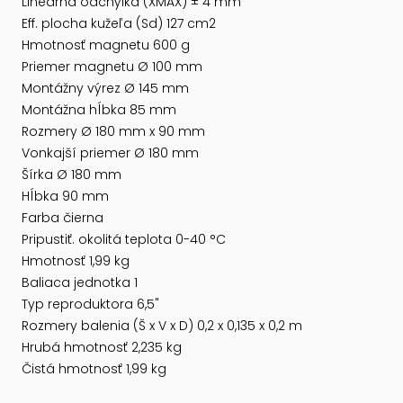
Lineárna odchýlka (XMAX) ± 4 mm
Eff. plocha kužeľa (Sd) 127 cm2
Hmotnosť magnetu 600 g
Priemer magnetu Ø 100 mm
Montážny výrez Ø 145 mm
Montážna hĺbka 85 mm
Rozmery Ø 180 mm x 90 mm
Vonkajší priemer Ø 180 mm
Šírka Ø 180 mm
Hĺbka 90 mm
Farba čierna
Pripustiť. okolitá teplota 0-40 °C
Hmotnosť 1,99 kg
Baliaca jednotka 1
Typ reproduktora 6,5"
Rozmery balenia (Š x V x D) 0,2 x 0,135 x 0,2 m
Hrubá hmotnosť 2,235 kg
Čistá hmotnosť 1,99 kg