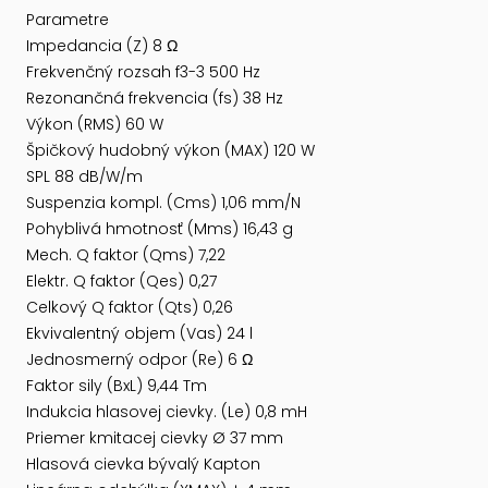
Parametre
Impedancia (Z) 8 Ω
Frekvenčný rozsah f3-3 500 Hz
Rezonančná frekvencia (fs) 38 Hz
Výkon (RMS) 60 W
Špičkový hudobný výkon (MAX) 120 W
SPL 88 dB/W/m
Suspenzia kompl. (Cms) 1,06 mm/N
Pohyblivá hmotnosť (Mms) 16,43 g
Mech. Q faktor (Qms) 7,22
Elektr. Q faktor (Qes) 0,27
Celkový Q faktor (Qts) 0,26
Ekvivalentný objem (Vas) 24 l
Jednosmerný odpor (Re) 6 Ω
Faktor sily (BxL) 9,44 Tm
Indukcia hlasovej cievky. (Le) 0,8 mH
Priemer kmitacej cievky Ø 37 mm
Hlasová cievka bývalý Kapton