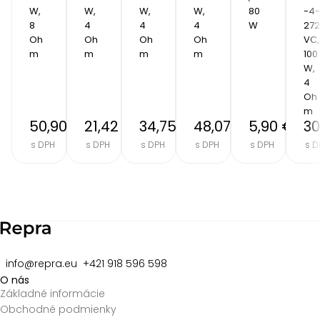
W, 
W, 
W, 
W, 
80
-4-
8 
4 
4 
4 
W
272
Oh
Oh
Oh
Oh
VC, 
m
m
m
m
100 
W, 
4 
Oh
m
50,90 €
21,42 €
34,75 €
48,07 €
5,90 €
30
s DPH
s DPH
s DPH
s DPH
s DPH
s D
Item
2
of
8
info@repra.eu
+421 918 596 598
O nás
Základné informácie
Obchodné podmienky