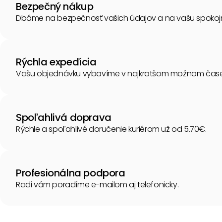
Bezpečný nákup
Dbáme na bezpečnosť vašich údajov a na vašu spokoj
Rýchla expedícia
Vašu objednávku vybavíme v najkratšom možnom čase
Spoľahlivá doprava
Rýchle a spoľahlivé doručenie kuriérom už od 5.70€.
Profesionálna podpora
Radi vám poradíme e-mailom aj telefonicky.