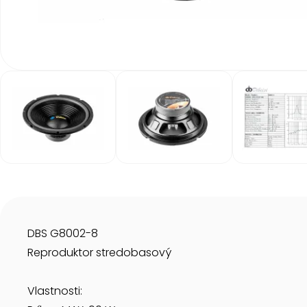
Item
1
of
3
Item
1
of
3
DBS G8002-8
Reproduktor stredobasový
Vlastnosti: