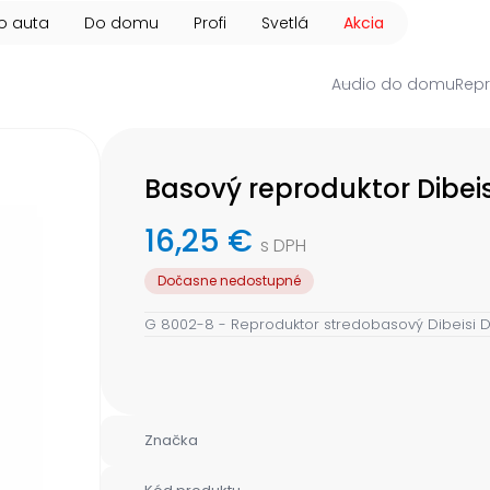
o auta
Do domu
Profi
Svetlá
Akcia
Audio do domu
Repr
Basový reproduktor Dibei
16,25 €
s DPH
Dočasne nedostupné
G 8002-8 - Reproduktor stredobasový Dibeisi 
Značka