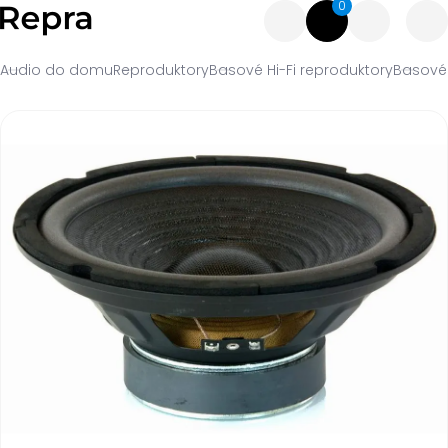
0
Audio do domu
Reproduktory
Basové Hi-Fi reproduktory
Basové