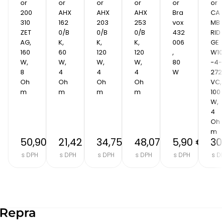
or 
or 
or 
or 
or 
or 
200
AHX 
AHX 
AHX 
Bra
CA
310 
162
203
253
vox 
MB
ZET
0/B
0/B
0/B
432
RID
AG, 
K, 
K, 
K, 
006
GE 
160 
60 
120 
120 
, 
W1
W, 
W, 
W, 
W, 
80
-4-
8 
4 
4 
4 
W
272
Oh
Oh
Oh
Oh
VC, 
m
m
m
m
100 
W, 
4 
Oh
m
50,90 €
21,42 €
34,75 €
48,07 €
5,90 €
30
s DPH
s DPH
s DPH
s DPH
s DPH
s D
Item
2
of
8