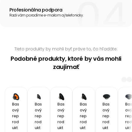
Profesionálna podpora
Radi vám poradíme e-mailom aj telefonicky.
Tieto produkty by mohli byť práve to, čo hľadáte.
Podobné produkty, ktoré by vás mohli
zaujímať
Bas
Bas
Bas
Bas
Bas
Ba
ový 
ový 
ový 
ový 
ový 
ový 
rep
rep
rep
rep
rep
rep
rod
rod
rod
rod
rod
rod
ukt
ukt
ukt
ukt
ukt
ukt