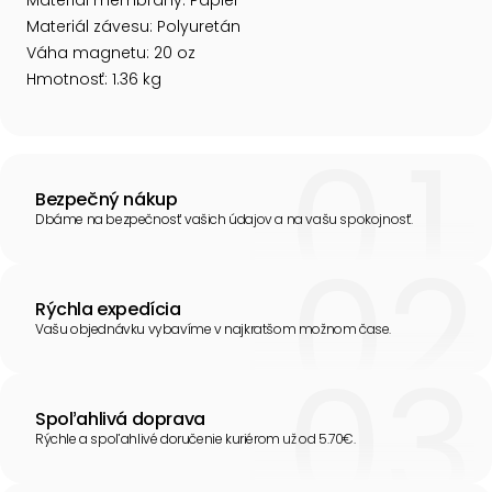
Materiál membrány: Papier
Materiál závesu: Polyuretán
Váha magnetu: 20 oz
Hmotnosť: 1.36 kg
Bezpečný nákup
Dbáme na bezpečnosť vašich údajov a na vašu spokojnosť.
Rýchla expedícia
Vašu objednávku vybavíme v najkratšom možnom čase.
Spoľahlivá doprava
Rýchle a spoľahlivé doručenie kuriérom už od 5.70€.