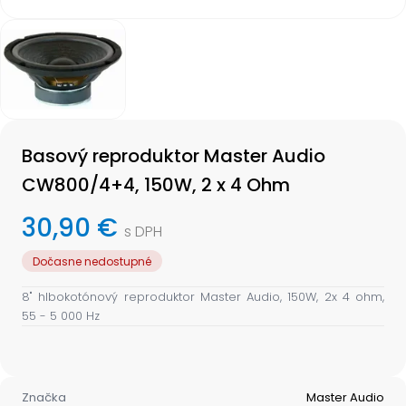
Item
1
of
1
Item
1
Basový reproduktor Master Audio
of
1
CW800/4+4, 150W, 2 x 4 Ohm
30,90 €
s DPH
Dočasne nedostupné
8" hlbokotónový reproduktor Master Audio, 150W, 2x 4 ohm,
55 - 5 000 Hz
Značka
Master Audio