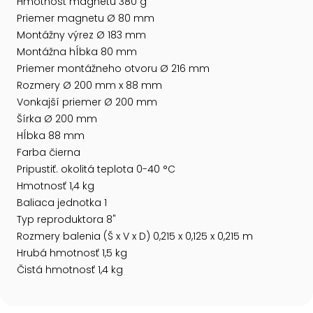
Hmotnosť magnetu 380 g
Priemer magnetu Ø 80 mm
Montážny výrez Ø 183 mm
Montážna hĺbka 80 mm
Priemer montážneho otvoru Ø 216 mm
Rozmery Ø 200 mm x 88 mm
Vonkajší priemer Ø 200 mm
Šírka Ø 200 mm
Hĺbka 88 mm
Farba čierna
Pripustiť. okolitá teplota 0-40 °C
Hmotnosť 1,4 kg
Baliaca jednotka 1
Typ reproduktora 8"
Rozmery balenia (Š x V x D) 0,215 x 0,125 x 0,215 m
Hrubá hmotnosť 1,5 kg
Čistá hmotnosť 1,4 kg