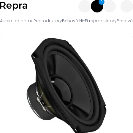
0
Audio do domu
Reproduktory
Basové Hi-Fi reproduktory
Basové