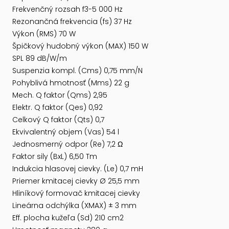
Frekvenčný rozsah f3-5 000 Hz
Rezonančná frekvencia (fs) 37 Hz
Výkon (RMS) 70 W
Špičkový hudobný výkon (MAX) 150 W
SPL 89 dB/W/m
Suspenzia kompl. (Cms) 0,75 mm/N
Pohyblivá hmotnosť (Mms) 22 g
Mech. Q faktor (Qms) 2,95
Elektr. Q faktor (Qes) 0,92
Celkový Q faktor (Qts) 0,7
Ekvivalentný objem (Vas) 54 l
Jednosmerný odpor (Re) 7,2 Ω
Faktor sily (BxL) 6,50 Tm
Indukcia hlasovej cievky. (Le) 0,7 mH
Priemer kmitacej cievky Ø 25,5 mm
Hliníkový formovač kmitacej cievky
Lineárna odchýlka (XMAX) ± 3 mm
Eff. plocha kužeľa (Sd) 210 cm2