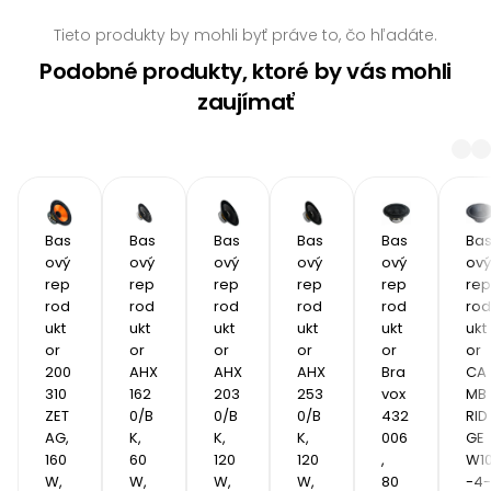
Tieto produkty by mohli byť práve to, čo hľadáte.
Podobné produkty, ktoré by vás mohli
zaujímať
Bas
Bas
Bas
Bas
Bas
Ba
ový 
ový 
ový 
ový 
ový 
ový 
rep
rep
rep
rep
rep
rep
rod
rod
rod
rod
rod
rod
ukt
ukt
ukt
ukt
ukt
ukt
or 
or 
or 
or 
or 
or 
200
AHX 
AHX 
AHX 
Bra
CA
310 
162
203
253
vox 
MB
ZET
0/B
0/B
0/B
432
RID
AG, 
K, 
K, 
K, 
006
GE 
160 
60 
120 
120 
, 
W1
W, 
W, 
W, 
W, 
80
-4-