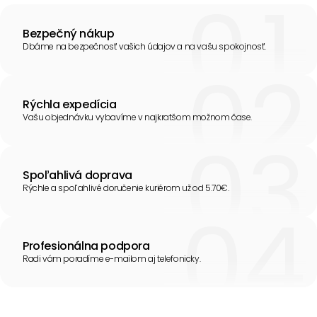
Bezpečný nákup
Dbáme na bezpečnosť vašich údajov a na vašu spokojnosť.
Rýchla expedícia
Vašu objednávku vybavíme v najkratšom možnom čase.
Spoľahlivá doprava
Rýchle a spoľahlivé doručenie kuriérom už od 5.70€.
Profesionálna podpora
Radi vám poradíme e-mailom aj telefonicky.