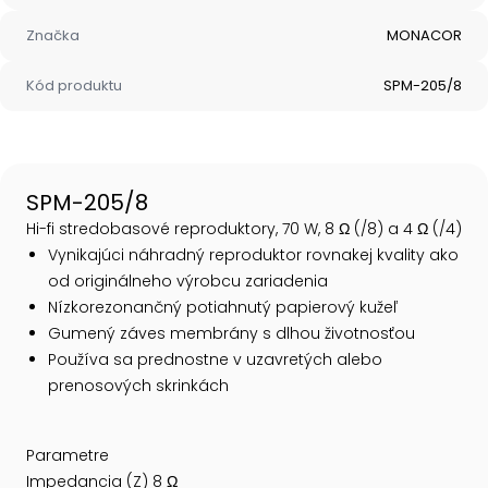
Značka
MONACOR
Kód produktu
SPM-205/8
SPM-205/8
Hi-fi stredobasové reproduktory, 70 W, 8 Ω (/8) a 4 Ω (/4)
Vynikajúci náhradný reproduktor rovnakej kvality ako
od originálneho výrobcu zariadenia
Nízkorezonančný potiahnutý papierový kužeľ
Gumený záves membrány s dlhou životnosťou
Používa sa prednostne v uzavretých alebo
prenosových skrinkách
Parametre
Impedancia (Z) 8 Ω