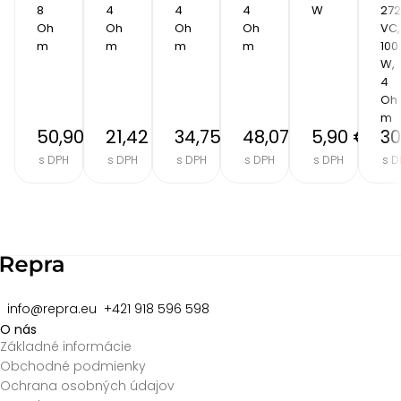
8 
4 
4 
4 
W
272
Oh
Oh
Oh
Oh
VC, 
m
m
m
m
100 
W, 
4 
Oh
m
50,90 €
21,42 €
34,75 €
48,07 €
5,90 €
30
s DPH
s DPH
s DPH
s DPH
s DPH
s D
Item
2
of
8
info@repra.eu
+421 918 596 598
O nás
Základné informácie
Obchodné podmienky
Ochrana osobných údajov