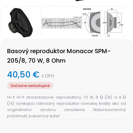
Item
1
of
3
Item
1
Basový reproduktor Monacor SPM-
of
3
205/8, 70 W, 8 Ohm
40,50 €
s DPH
Dočasne nedostupné
Hi-fi Hi-fi stredobasové reproduktory, 70 W, 8 Ω (/8) a 4 Ω
(/4) Vynikajúci náhradný reproduktor rovnakej kvality ako od
originálneho výrobcu zariadenia Nízkorezonančný
potiahnutý papierový kužeľ