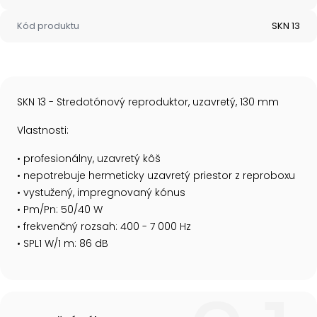
Kód produktu
SKN 13
SKN 13 - Stredotónový reproduktor, uzavretý, 130 mm
Vlastnosti:
• profesionálny, uzavretý kôš
• nepotrebuje hermeticky uzavretý priestor z reproboxu
• vystužený, impregnovaný kónus
• Pm/Pn: 50/40 W
• frekvenčný rozsah: 400 - 7 000 Hz
• SPL1 W/1 m: 86 dB