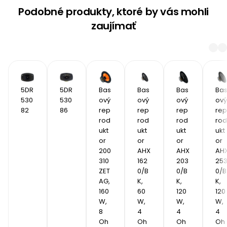
Podobné produkty, ktoré by vás mohli
zaujímať
5DR
5DR
Bas
Bas
Bas
Ba
530
530
ový 
ový 
ový 
ový 
82 
86
rep
rep
rep
rep
rod
rod
rod
rod
ukt
ukt
ukt
ukt
or 
or 
or 
or 
200
AHX 
AHX 
AHX
310 
162
203
25
ZET
0/B
0/B
0/B
AG, 
K, 
K, 
K, 
160 
60 
120 
120 
W, 
W, 
W, 
W, 
8 
4 
4 
4 
Oh
Oh
Oh
Oh