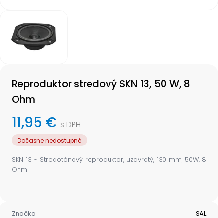
Item
1
of
1
Item
1
Reproduktor stredový SKN 13, 50 W, 8
of
1
Ohm
11,95 €
s DPH
Dočasne nedostupné
SKN 13 - Stredotónový reproduktor, uzavretý, 130 mm, 50W, 8
Ohm
Značka
SAL