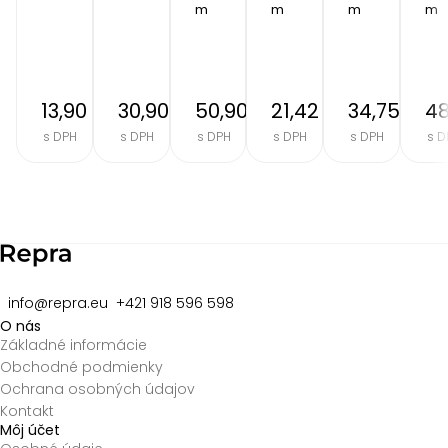
m
m
m
m
13,90 €
30,90 €
50,90 €
21,42 €
34,75 €
48
s DPH
s DPH
s DPH
s DPH
s DPH
s D
Item
2
of
8
info@repra.eu
+421 918 596 598
O nás
Základné informácie
Obchodné podmienky
Ochrana osobných údajov
Kontakt
Môj účet