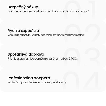
Bezpečný nákup
Dbáme na bezpečnosť vašich údajov a na vašu spokojnosť.
Rýchla expedícia
Vašu objednávku vybavíme v najkratšom možnom čase.
Spoľahlivá doprava
Rýchle a spoľahlivé doručenie kuriérom už od 5.70€.
Profesionálna podpora
Radi vám poradíme e-mailom aj telefonicky.