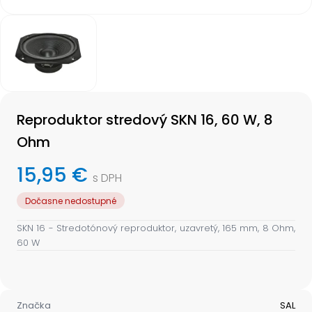
Item
1
of
1
Item
1
Reproduktor stredový SKN 16, 60 W, 8
of
1
Ohm
15,95 €
s DPH
Dočasne nedostupné
SKN 16 - Stredotónový reproduktor, uzavretý, 165 mm, 8 Ohm,
60 W
Značka
SAL