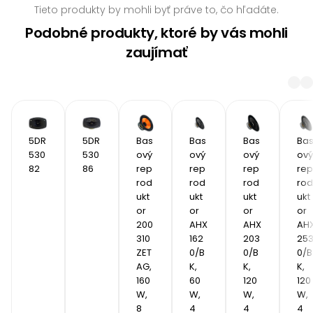
Tieto produkty by mohli byť práve to, čo hľadáte.
Podobné produkty, ktoré by vás mohli
zaujímať
5DR
5DR
Bas
Bas
Bas
Ba
530
530
ový 
ový 
ový 
ový 
82 
86
rep
rep
rep
rep
rod
rod
rod
rod
ukt
ukt
ukt
ukt
or 
or 
or 
or 
200
AHX 
AHX 
AHX
310 
162
203
25
ZET
0/B
0/B
0/B
AG, 
K, 
K, 
K, 
160 
60 
120 
120 
W, 
W, 
W, 
W, 
8 
4 
4 
4 