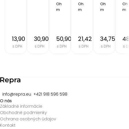
Oh
Oh
Oh
Oh
m
m
m
m
13,90 €
30,90 €
50,90 €
21,42 €
34,75 €
48
s DPH
s DPH
s DPH
s DPH
s DPH
s D
Item
2
of
8
info@repra.eu
+421 918 596 598
O nás
Základné informácie
Obchodné podmienky
Ochrana osobných údajov
Kontakt