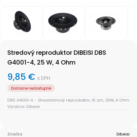
Item
1
of
4
Item
1
Stredový reproduktor DIBEISI DBS
of
4
G4001-4, 25 W, 4 Ohm
9,85 €
s DPH
Dočasne nedostupné
DBS G4001-4 - Stredotónový reproduktor, 10 cm, 25W, 4 Ohm.
Výrobca: Dibeisi
Značka
Dibeisi