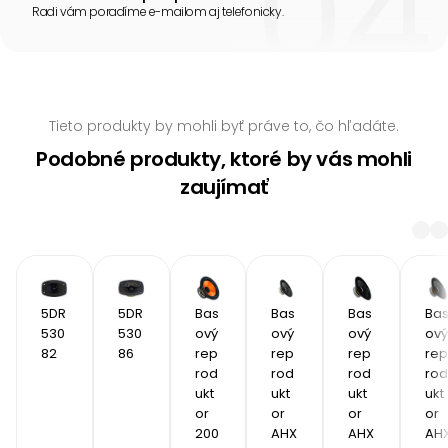
Radi vám poradíme e-mailom aj telefonicky.
Tieto produkty by mohli byť práve to, čo hľadáte.
Podobné produkty, ktoré by vás mohli
zaujímať
5DR
5DR
Bas
Bas
Bas
Ba
530
530
ový 
ový 
ový 
ový 
82 
86
rep
rep
rep
rep
rod
rod
rod
rod
ukt
ukt
ukt
ukt
or 
or 
or 
or 
200
AHX 
AHX 
AHX