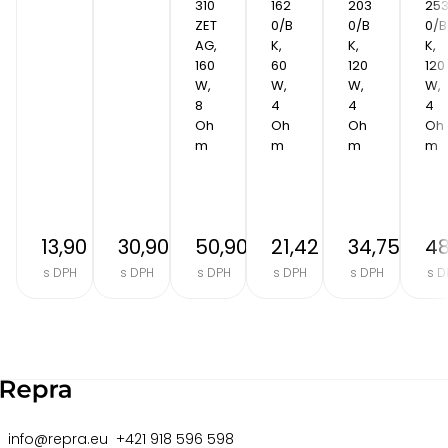
310 
162
203
25
ZET
0/B
0/B
0/B
AG, 
K, 
K, 
K, 
160 
60 
120 
120 
W, 
W, 
W, 
W, 
8 
4 
4 
4 
Oh
Oh
Oh
Oh
m
m
m
m
13,90 €
30,90 €
50,90 €
21,42 €
34,75 €
48
s DPH
s DPH
s DPH
s DPH
s DPH
s D
Item
2
of
8
info@repra.eu
+421 918 596 598