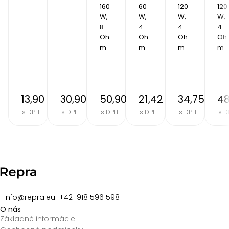
160 
60 
120 
120 
W, 
W, 
W, 
W, 
8 
4 
4 
4 
Oh
Oh
Oh
Oh
m
m
m
m
13,90 €
30,90 €
50,90 €
21,42 €
34,75 €
48
s DPH
s DPH
s DPH
s DPH
s DPH
s D
Item
2
of
8
info@repra.eu
+421 918 596 598
O nás
Základné informácie