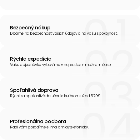
Bezpečný nákup
Dbáme na bezpečnosť vašich údajov a na vašu spokojnosť.
Rýchla expedícia
Vašu objednávku vybavíme v najkratšom možnom čase.
Spoľahlivá doprava
Rýchle a spoľahlivé doručenie kuriérom už od 5.70€.
Profesionálna podpora
Radi vám poradíme e-mailom aj telefonicky.