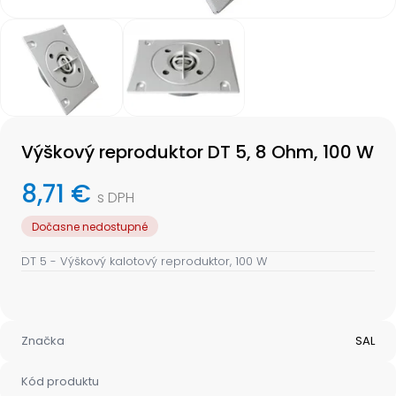
Item
1
of
2
Item
1
Výškový reproduktor DT 5, 8 Ohm, 100 W
of
2
8,71 €
s DPH
Dočasne nedostupné
DT 5 - Výškový kalotový reproduktor, 100 W
Značka
SAL
Kód produktu