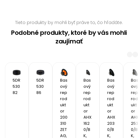
Tieto produkty by mohli byť práve to, čo hľadáte.
Podobné produkty, ktoré by vás mohli
zaujímať
5DR
5DR
Bas
Bas
Bas
Ba
530
530
ový 
ový 
ový 
ový 
82 
86
rep
rep
rep
rep
rod
rod
rod
rod
ukt
ukt
ukt
ukt
or 
or 
or 
or 
200
AHX 
AHX 
AHX
310 
162
203
25
ZET
0/B
0/B
0/B
AG, 
K, 
K, 
K, 