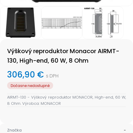
Item
1
of
3
Item
1
Výškový reproduktor Monacor AIRMT-
of
3
130, High-end, 60 W, 8 Ohm
306,90 €
s DPH
Dočasne nedostupné
AIRMT-130 -
Výškový reproduktor MONACOR, High-end, 60 W,
8 Ohm. Výrobca: MONACOR
Značka
-