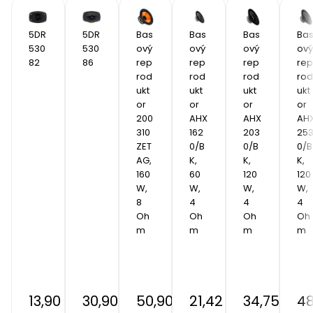
5DR
5DR
Bas
Bas
Bas
Ba
530
530
ový 
ový 
ový 
ový 
82 
86
rep
rep
rep
rep
rod
rod
rod
rod
ukt
ukt
ukt
ukt
or 
or 
or 
or 
200
AHX 
AHX 
AHX
310 
162
203
25
ZET
0/B
0/B
0/B
AG, 
K, 
K, 
K, 
160 
60 
120 
120 
W, 
W, 
W, 
W, 
8 
4 
4 
4 
Oh
Oh
Oh
Oh
m
m
m
m
13,90 €
30,90 €
50,90 €
21,42 €
34,75 €
48