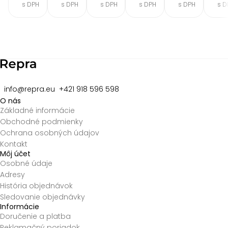
s DPH
s DPH
s DPH
s DPH
s DPH
s D
Item
2
of
8
info@repra.eu
+421 918 596 598
O nás
Základné informácie
Obchodné podmienky
Ochrana osobných údajov
Kontakt
Môj účet
Osobné údaje
Adresy
História objednávok
Sledovanie objednávky
Informácie
Doručenie a platba
Reklamačný poriadok