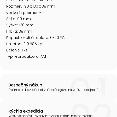
Otvor rozteč os Y: 116 mm
Rozmery: 90 x 130 x 38 mm
vonkajší priemer: -
Šírka: 90 mm,
Výška: 130 mm
Hĺbka: 38 mm
Prípust. okolitá teplota: 0-40 °C
Hmotnosť: 0.585 kg
Balenie: 1 ks
Typ reproduktora: AMT
Bezpečný nákup
Dbáme na bezpečnosť vašich údajov a na vašu spokojnosť.
Rýchla expedícia
Vašu objednávku vybavíme v najkratšom možnom čase.