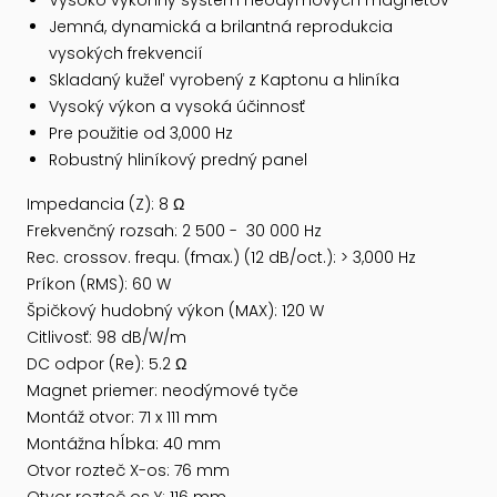
Vysoko výkonný systém neodýmových magnetov
Jemná, dynamická a brilantná reprodukcia
vysokých frekvencií
Skladaný kužeľ vyrobený z Kaptonu a hliníka
Vysoký výkon a vysoká účinnosť
Pre použitie od 3,000 Hz
Robustný hliníkový predný panel
Impedancia (Z): 8 Ω
Frekvenčný rozsah: 2 500 - 30 000 Hz
Rec. crossov. frequ. (fmax.) (12 dB/oct.): > 3,000 Hz
Príkon (RMS): 60 W
Špičkový hudobný výkon (MAX): 120 W
Citlivosť: 98 dB/W/m
DC odpor (Re): 5.2 Ω
Magnet priemer: neodýmové tyče
Montáž otvor: 71 x 111 mm
Montážna hĺbka: 40 mm
Otvor rozteč X-os: 76 mm