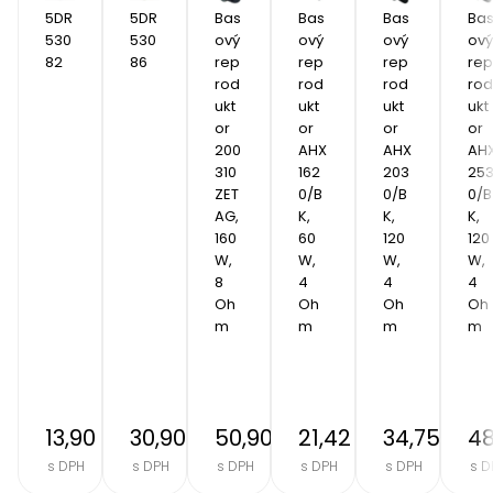
5DR
5DR
Bas
Bas
Bas
Ba
530
530
ový 
ový 
ový 
ový 
82 
86
rep
rep
rep
rep
rod
rod
rod
rod
ukt
ukt
ukt
ukt
or 
or 
or 
or 
200
AHX 
AHX 
AHX
310 
162
203
25
ZET
0/B
0/B
0/B
AG, 
K, 
K, 
K, 
160 
60 
120 
120 
W, 
W, 
W, 
W, 
8 
4 
4 
4 
Oh
Oh
Oh
Oh
m
m
m
m
13,90 €
30,90 €
50,90 €
21,42 €
34,75 €
48
s DPH
s DPH
s DPH
s DPH
s DPH
s D