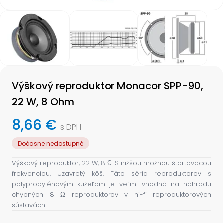
Item
1
of
3
Item
1
Výškový reproduktor Monacor SPP-90,
of
3
22 W, 8 Ohm
8,66 €
s DPH
Dočasne nedostupné
Výškový reproduktor, 22 W, 8 Ω. S nižšou možnou štartovacou
frekvenciou. Uzavretý kôš. Táto séria reproduktorov s
polypropylénovým kužeľom je veľmi vhodná na náhradu
chybných 8 Ω reproduktorov v hi-fi reproduktorových
sústavách.