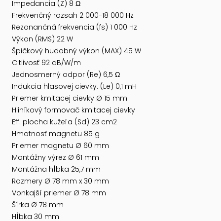
Impedancia (Z) 8 Ω
Frekvenčný rozsah 2 000-18 000 Hz
Rezonančná frekvencia (fs) 1 000 Hz
Výkon (RMS) 22 W
Špičkový hudobný výkon (MAX) 45 W
Citlivosť 92 dB/W/m
Jednosmerný odpor (Re) 6,5 Ω
Indukcia hlasovej cievky. (Le) 0,1 mH
Priemer kmitacej cievky Ø 15 mm
Hliníkový formovač kmitacej cievky
Eff. plocha kužeľa (Sd) 23 cm2
Hmotnosť magnetu 85 g
Priemer magnetu Ø 60 mm
Montážny výrez Ø 61 mm
Montážna hĺbka 25,7 mm
Rozmery Ø 78 mm x 30 mm
Vonkajší priemer Ø 78 mm
Šírka Ø 78 mm
Hĺbka 30 mm