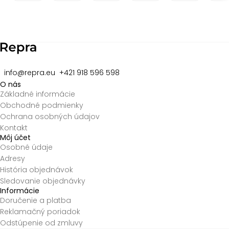
Item
2
of
8
info@repra.eu
+421 918 596 598
O nás
Základné informácie
Obchodné podmienky
Ochrana osobných údajov
Kontakt
Môj účet
Osobné údaje
Adresy
História objednávok
Sledovanie objednávky
Informácie
Doručenie a platba
Reklamačný poriadok
Odstúpenie od zmluvy