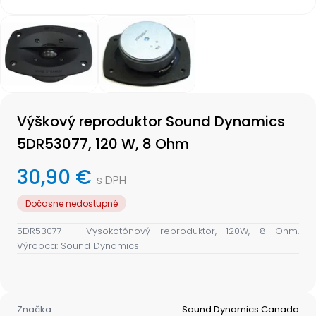
Item
1
of
2
Item
1
Výškový reproduktor Sound Dynamics
of
2
5DR53077, 120 W, 8 Ohm
30,90 €
s DPH
Dočasne nedostupné
5DR53077 - Vysokotónový reproduktor, 120W, 8 Ohm.
Výrobca: Sound Dynamics
Značka
Sound Dynamics Canada