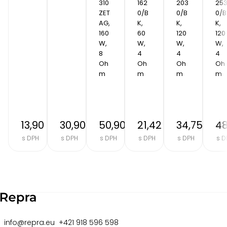
310 
162
203
25
ZET
0/B
0/B
0/B
AG, 
K, 
K, 
K, 
160 
60 
120 
120 
W, 
W, 
W, 
W, 
8 
4 
4 
4 
Oh
Oh
Oh
Oh
m
m
m
m
13,90 €
30,90 €
50,90 €
21,42 €
34,75 €
48
s DPH
s DPH
s DPH
s DPH
s DPH
s D
Item
2
of
8
info@repra.eu
+421 918 596 598