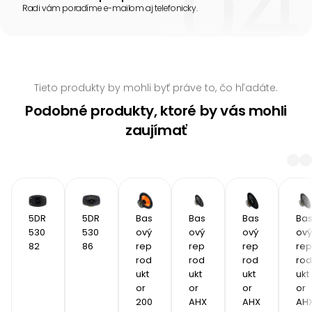
Radi vám poradíme e-mailom aj telefonicky.
Tieto produkty by mohli byť práve to, čo hľadáte.
Podobné produkty, ktoré by vás mohli
zaujímať
5DR
5DR
Bas
Bas
Bas
Ba
530
530
ový 
ový 
ový 
ový 
82 
86
rep
rep
rep
rep
rod
rod
rod
rod
ukt
ukt
ukt
ukt
or 
or 
or 
or 
200
AHX 
AHX 
AHX