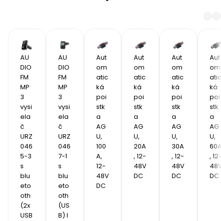
AU
AU
Aut
Aut
Aut
Aut
DIO 
DIO 
om
om
om
om
FM 
FM 
atic
atic
atic
ati
MP
MP
ká 
ká 
ká 
ká 
3 
3 
poi
poi
poi
poi
vysi
vysi
stk
stk
stk
stk
ela
ela
a 
a 
a 
a 
č 
č 
AG
AG
AG
AG
URZ
URZ
U, 
U, 
U, 
U, 
046
046
100
20A
30A
60
5-3 
7-1 
A, 
, 12-
, 12-
, 12
s 
s 
12-
48V 
48V 
48V
blu
blu
48V 
DC
DC
DC
eto
eto
DC
oth 
oth 
(2x
(US
USB
B) I