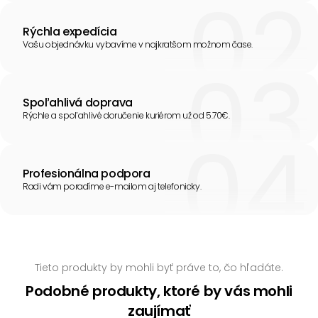
Rýchla expedícia
Vašu objednávku vybavíme v najkratšom možnom čase.
Spoľahlivá doprava
Rýchle a spoľahlivé doručenie kuriérom už od 5.70€.
Profesionálna podpora
Radi vám poradíme e-mailom aj telefonicky.
Tieto produkty by mohli byť práve to, čo hľadáte.
Podobné produkty, ktoré by vás mohli
zaujímať