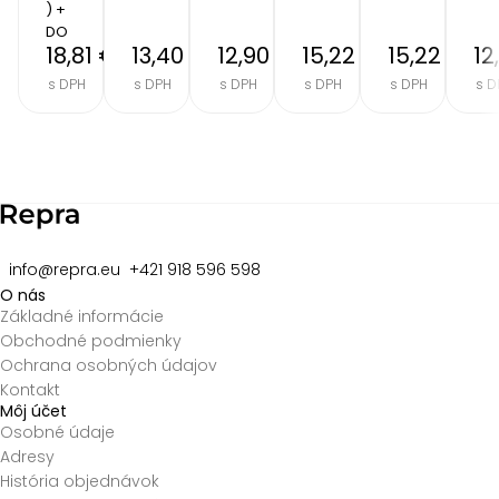
) + 
DO
18,81 €
13,40 €
12,90 €
15,22 €
15,22 €
12
s DPH
s DPH
s DPH
s DPH
s DPH
s D
Item
2
of
8
info@repra.eu
+421 918 596 598
O nás
Základné informácie
Obchodné podmienky
Ochrana osobných údajov
Kontakt
Môj účet
Osobné údaje
Adresy
História objednávok