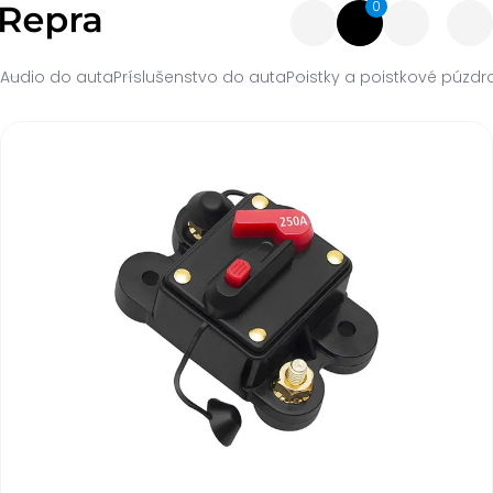
0
Audio do auta
Príslušenstvo do auta
Poistky a poistkové púzdr