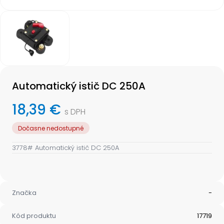
Item
1
of
1
Item
1
Automatický istič DC 250A
of
1
18,39 €
s DPH
Dočasne nedostupné
3778# Automatický istič DC 250A
Značka
-
Kód produktu
17719