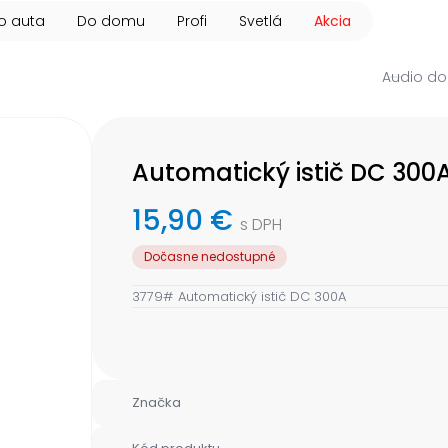
o auta
Do domu
Profi
Svetlá
Akcia
Audio do
Automatický istič DC 300
15,90 €
s DPH
Dočasne nedostupné
3779# Automatický istič DC 300A
Značka