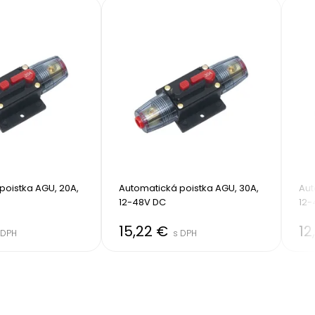
oistka AGU, 20A, 
Automatická poistka AGU, 30A, 
Aut
12-48V DC
12-
15,22 €
12
 DPH
s DPH