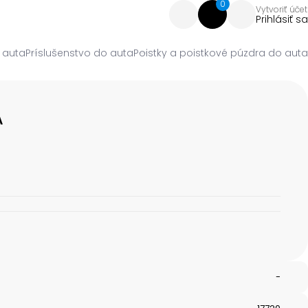
0
Vytvoriť účet
Prihlásiť sa
 auta
Príslušenstvo do auta
Poistky a poistkové púzdra do auta
A
-