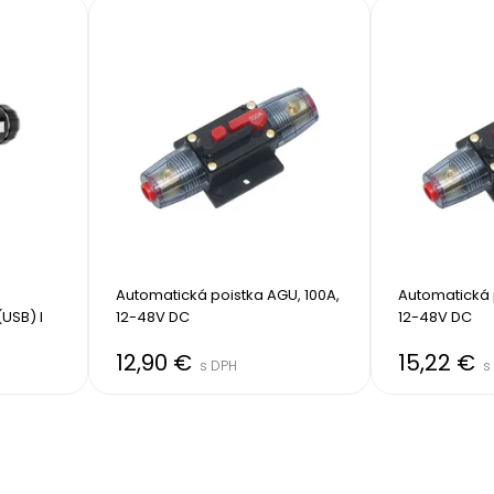
Automatická poistka AGU, 100A, 
Automatická p
USB) I
12-48V DC
12-48V DC
12,90 €
15,22 €
s DPH
s