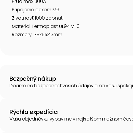
Prud max 300A
Pripojenie očkom M6
Životnosť 1000 zapnuti.
Material Termoplast UL94 V-0
Rozmery: 78x51x43mm
Bezpečný nákup
Dbáme na bezpečnosť vašich údajov a na vašu spokoj
Rýchla expedícia
Vašu objednávku vybavíme v najkratšom možnom čase