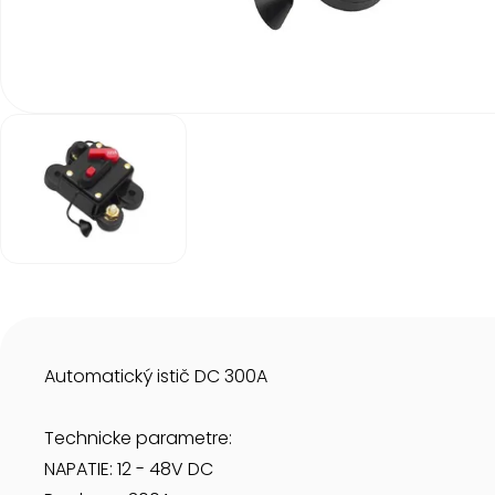
Item
1
of
1
Item
1
of
1
Automatický istič DC 300A
Technicke parametre:
NAPATIE: 12 - 48V DC