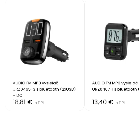
AUDIO FM MP3 vysielač 
AUDIO FM MP3 vysielač 
URZ0465-3 s bluetooth (2xUSB) 
URZ0467-1 s bluetooth (
+ DO
18,81 €
13,40 €
s DPH
s DPH
Item
2
of
8