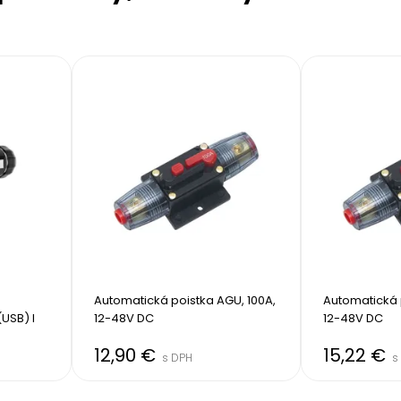
Automatická poistka AGU, 100A, 
Automatická p
USB) I
12-48V DC
12-48V DC
12,90 €
15,22 €
s DPH
s