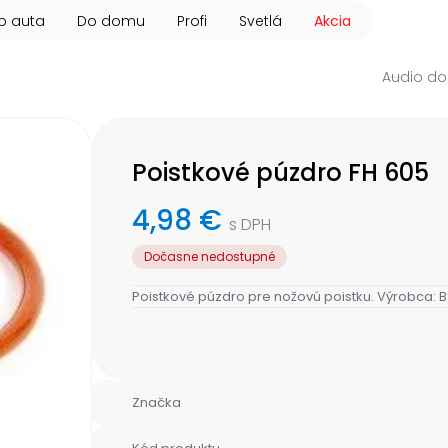
o auta
Do domu
Profi
Svetlá
Akcia
Audio do
Poistkové púzdro FH 605
4,98 €
s DPH
Dočasne nedostupné
Poistkové púzdro pre nožovú poistku. Výrobca: 
Značka