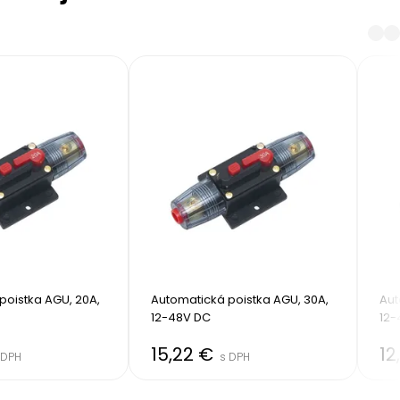
oistka AGU, 20A, 
Automatická poistka AGU, 30A, 
Aut
12-48V DC
12-
15,22 €
12
 DPH
s DPH