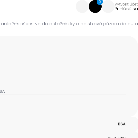
0
Vytvoriť účet
Prihlásiť sa
 auta
Príslušenstvo do auta
Poistky a poistkové púzdra do auta
BSA
BSA