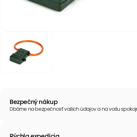
Item
1
of
1
Item
1
of
1
Bezpečný nákup
Dbáme na bezpečnosť vašich údajov a na vašu spokoj
Rýchla expedícia