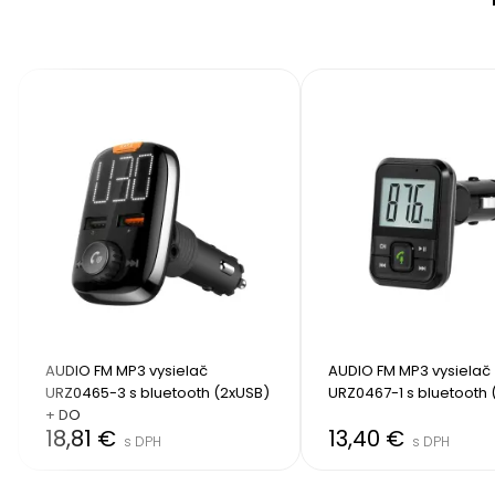
AUDIO FM MP3 vysielač 
AUDIO FM MP3 vysielač 
URZ0465-3 s bluetooth (2xUSB) 
URZ0467-1 s bluetooth (
+ DO
18,81 €
13,40 €
s DPH
s DPH
Item